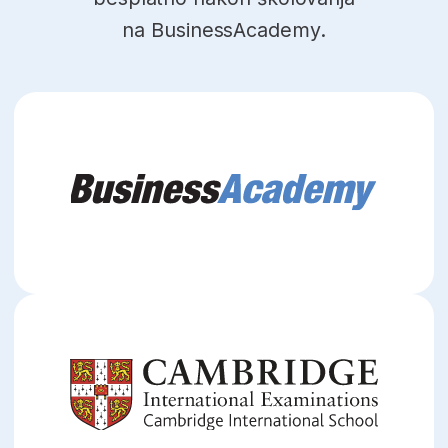
Predavanja nedeljno:
1–2
Tip:
Online nastava