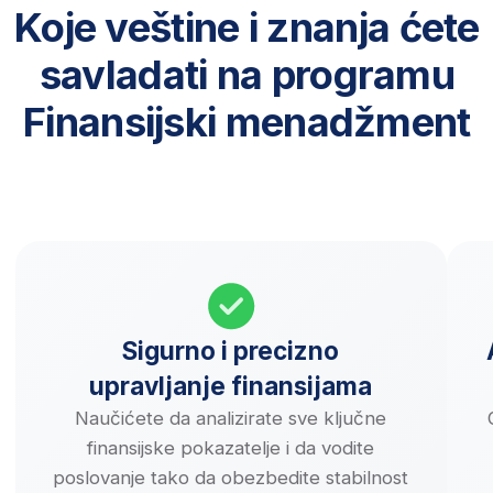
Zagarantovana
Zvanična
uspešnost
akreditacija
BusinessAcademy je zv
Procenat prolaznosti
ovlašćena od odeljenja
na BusinessAcademy kursevima
za međunarodne ispite 
je konstantno
iznad 90%
za polaznike
u
Kembridžu.
koji prate preporučenu dinamiku rada
i redovno polažu testove i
rade zadatke.
4.5
NA OSNOVU VIŠE OD 610 GOOGLE
I FACEBOOK RECENZIJA
10.000+
POLAZNIKA IZ PREKO 120 ZEMALJA