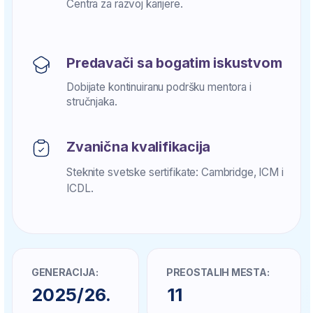
Prijavite se za školovanje
Upišite se danas i dobijate
besplatan kurs sa 10+ AI alata
Ime i prezime
Email
64 1234567
Promo-kod
Prijavite se