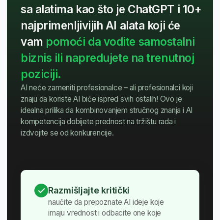
od konkurencije
Znanja koja ćete dobiti biće
prepoznatljiva svuda u svetu,
zahvaljujući međunarodno priznatim
sertifikatima koje možete steći
besplatno nakon školovanja
na BusinessAcademy.