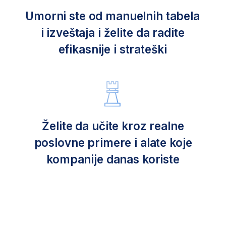
Već imate iskustva, ali vam
nedostaje finansijska sigurnost?
Ako dolazite iz oblasti kao što
su administracija, prodaja i sl., vreme
je da savladate finansijski menadžment.
To će vam omogućiti da napredujete
i donesete bolje odluke.