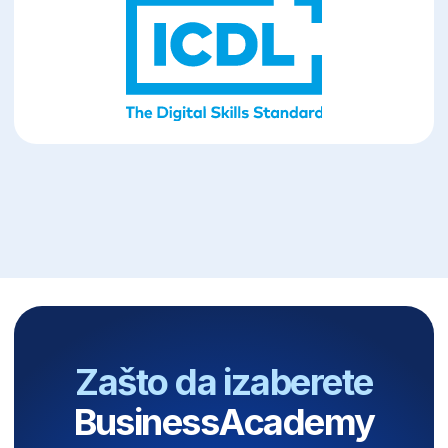
Zatražite više informacija
Mesta se brzo
popunjavaju – Upisni
rok je u toku!