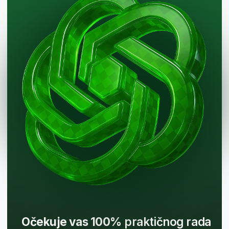
Zatražite besplatnu procenu
od stručnjaka kako biste utvrdili
da li je ovo najbolja karijera za vas
Započnite
Steknite priznati
sertifikat koji
će vas izdvojiti