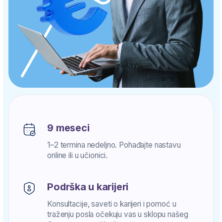
Podrška u karijeri
Konsultacije, saveti o karijeri i pomoć u
traženju posla očekuju vas u sklopu našeg
Centra za razvoj karijere.
Predavači sa bogatim iskustvom
Dobijate kontinuiranu podršku mentora i
stručnjaka.
Zvanična kvalifikacija
Steknite svetske sertifikate: Cambridge, ICM i
ICDL.
GENERACIJA:
PREOSTALIH MESTA:
2025/26.
11
10:01:46
PONUDA ISTIČE ZA: