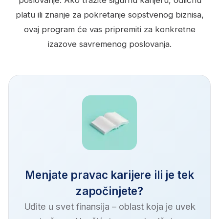
U okviru programa na BusinessAcademy
dobijate čak
32 sata AI obuke uz vođstvo
mentora
, stručnjaka za rad sa AI alatima.