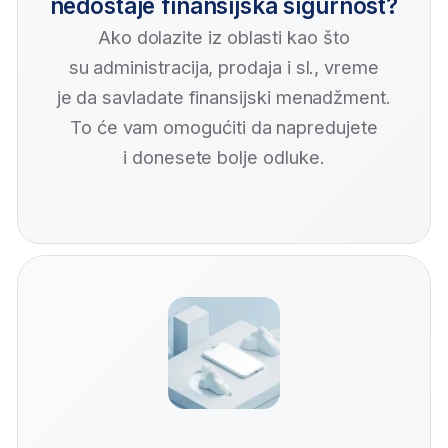
pisanja promptova
koji daju dobre rezultate.
Osigurajte privatnost podataka
naučite kako bezbedno da koristite
AI alate i maksimalno zaštite
poverljive informacije.
Izgradite jedinstven
pristup u radu
prilagodite AI svom poslovanju.
Prijavite se