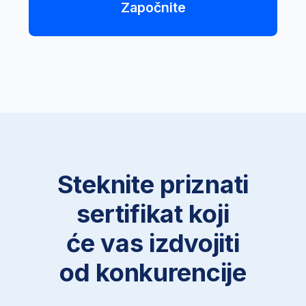
Isidora Krunić