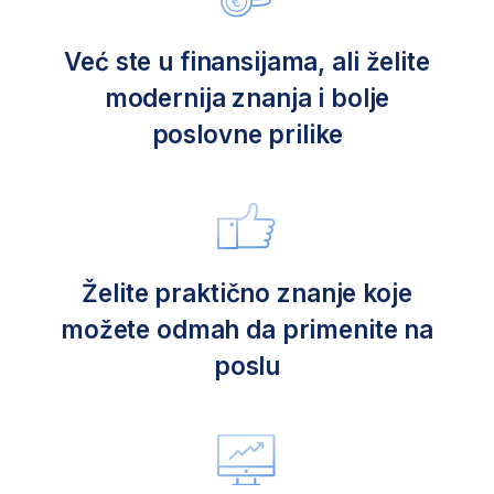
izazove savremenog poslovanja.
Menjate pravac karijere ili je tek
započinjete?
Uđite u svet finansija – oblast koja je uvek
tražena. Naučićete sve o budžetu,
troškovima i prepoznavanju prilika. Bilo da
pokrećete sopstveni biznis ili tražite prvi (ili
novi) posao, steći ćete praktične veštine
koje možete odmah da primenite.