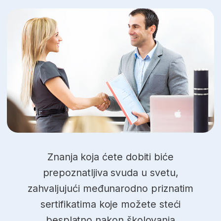
Katarina Bošković
Finansijski
menadžment – plan i
program
Trajanje:
Ukupno časova:
9 meseci
593