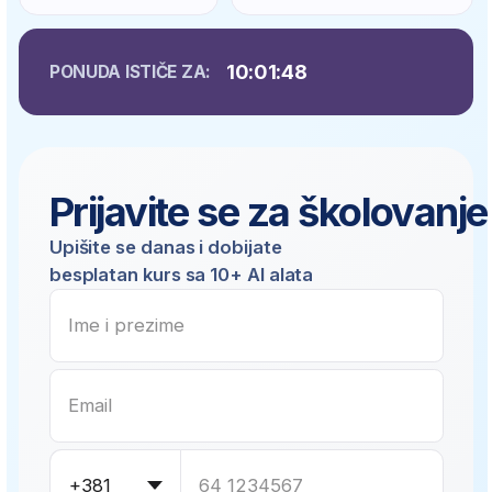
Za one koji žele da
napreduju u finansijama
– od početnika do
profesionalca