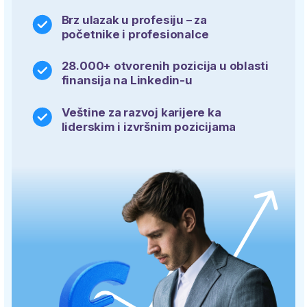
liderskim i izvršnim pozicijama
9 meseci
1–2 termina nedeljno. Pohađajte nastavu
online ili u učionici.