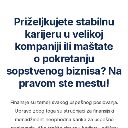
Ciljate na više pozicije?
Za one koji već rade u finansijama,
menadžmentu ili vode biznis, ovaj
program donosi alate za strateški
iskorak. Usavršićete napredne tehnike
za upravljanje novčanim tokovima,
donošenje investicionih odluka
i optimizaciju poslovnih procesa.
Savladajte AI alate
za profesionalnu i ličnu
produktivnost