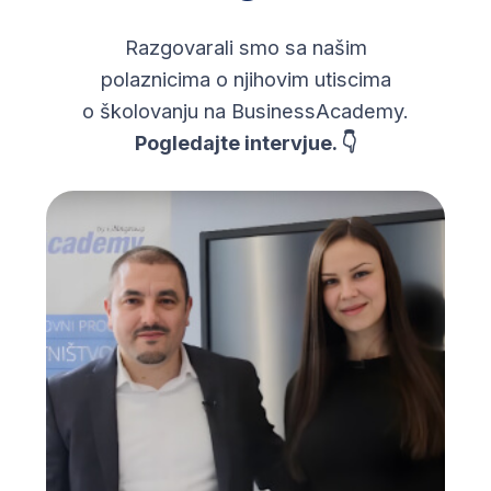
Biznis, business
Marketing, marketing
Prodaja, sales
Finansije i računovodstvo, finance and
accounting
Menadžment i poslovna organizacija,
management and business
organization