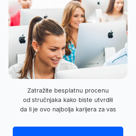
profesionalce više
od 17 godina
Razgovarali smo sa našim
polaznicima o njihovim utiscima
o školovanju na BusinessAcademy.
Pogledajte intervjue. 👇
Marija Nikolić Džavić