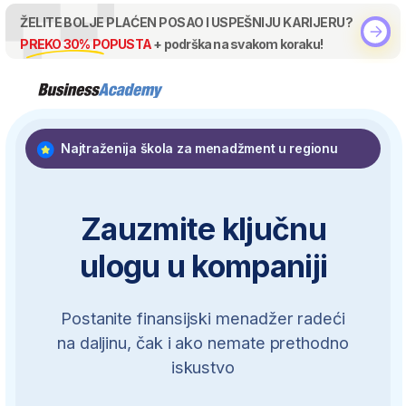
Karijera
Idealni kandidati
Akademija
Sertifikati
Utisci
ŽELITE BOLJE PLAĆEN POSAO I USPEŠNIJU KARIJERU?
Pozovite nas
PREKO 30% POPUSTA
+ podrška na svakom koraku!
Najtraženija škola za menadžment u regionu
Zauzmite ključnu
ulogu u kompaniji
Postanite finansijski menadžer radeći
na daljinu, čak i ako nemate prethodno
iskustvo
Brz ulazak u profesiju – za
početnike i profesionalce
28.000+ otvorenih pozicija u oblasti
finansija na Linkedin-u
Veštine za razvoj karijere ka