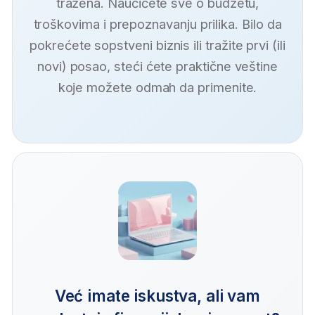
Očekuje vas 100%
praktičnog rada
sa alatima kao što je ChatGPT i 10+
najprimenljivijih AI alata koji će
vam
pomoći da vodite samostalni
biznis ili napredujete na trenutnoj
poziciji.
AI neće zameniti profesionalce – ali profesionalci koji
znaju da koriste AI biće ispred svih ostalih! Ovo je
idealna prilika da kombinovanjem stručnog znanja i AI
kompetencija dobijete prednost na tržištu rada i
izdvojite se od konkurencije.
Razmišljajte kritički
naučite da prepoznate AI ideje koje
imaju vrednost i odbacite one koje
ne daju rezultat.
Ovladajte veštinom