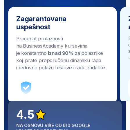
Prijavite se što pre i iskoristite snižene
školarine. Cene se uskoro povećavaju!
Zbog održavanja visokog kvaliteta
nastave, broj
mesta je strogo ograničen.
Zauzmite svoje što pre!
Rezervišite svoje mesto
Slobodnih mesta:
2