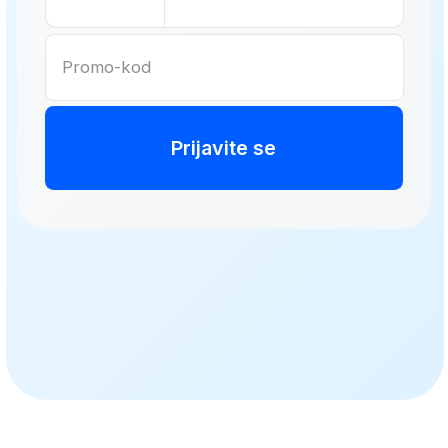
Želite da naučite kako da pravite
finansijske prognoze i poslovne
modele bez nesigurnosti i
komplikacija
Radite u administraciji,
računovodstvu ili srodnoj
oblasti i želite korak dalje u
karijeri
Već ste u finansijama, ali želite
modernija znanja i bolje
poslovne prilike