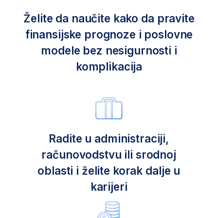
Priželjkujete stabilnu
karijeru u velikoj
kompaniji ili maštate
o pokretanju
sopstvenog biznisa? Na
pravom ste mestu!
Finansije su temelj svakog uspešnog poslovanja.
Upravo zbog toga su stručnjaci za finansijski
menadžment neophodna karika za uspešno
poslovanje. Ako tražite sigurnu karijeru, odličnu
platu ili znanje za pokretanje sopstvenog biznisa,
ovaj program će vas pripremiti za konkretne