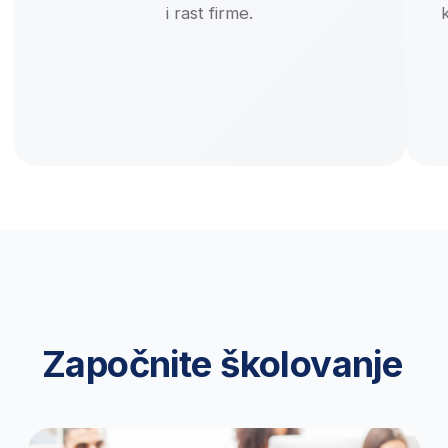
17
GENERACIJA USPEŠNIH POLAZNIKA
35+
ISTAKNUTIH PREDAVAČA
I POSLOVNIH STRUČNJAKA
675+
PARTNERSKIH KOMPANIJA
IZ
CELOG REGIONA
Obučavamo