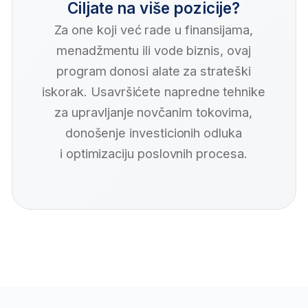
Koje veštine i znanja ćete
savladati na programu
Finansijski menadžment
Sigurno i precizno
Analiza finansijs
upravljanje finansijama
i donošenje
Naučićete da analizirate sve ključne
Ovladaćete veštinama t
finansijske pokazatelje i da vodite
stanja, uspeha i toko
poslovanje tako da obezbedite stabilnost
vam omogućava d