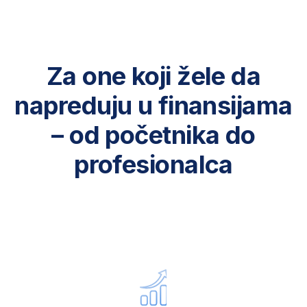
Želite praktično znanje koje
možete odmah da primenite na
poslu
Umorni ste od manuelnih tabela
i izveštaja i želite da radite
efikasnije i strateški
Želite da učite kroz realne
poslovne primere i alate koje
kompanije danas koriste