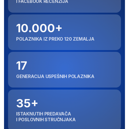
Šta kažu
naši polaznici
Aleksandar Petro
Zorana Živanović
Unapredio sam pos
Zahvaljujući programu,
i prodaju u kompanij
postala sam direktorka
radim
internacionalne škole
Stekao sam konkretn
Od apsolutnog početnika
iz određene oblasti, št
u menadžmentu došla sam do pozicije
veliki uticaj na unapre
direktora internacionalne srednje
kako privatnih, tako i
škole, gde svakodnevno primenjujem
performansi.
sva znanja koja mi je Akademija
pružila.