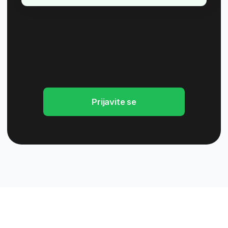
Zašto da izaberete
BusinessAcademy