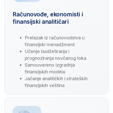
mentora
, stručnjaka za rad sa AI alatima.