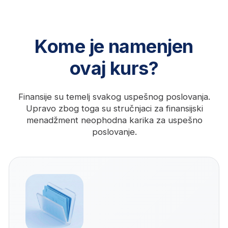
Sticanje praktičnih, veština
spremnih za posao
Povećanje vrednosti na tržištu
rada
Priprema za pozicije finansijskog
menadžera
Razvijanje sigurnosti u radu sa
izveštajima, budžetima i
poslovnim metrikama
Savladajte AI alate
za profesionalnu i ličnu
produktivnost
U okviru programa na BusinessAcademy
dobijate čak
32 sata AI obuke uz vođstvo