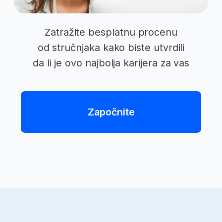
od 17 godina
Razgovarali smo sa našim
polaznicima o njihovim utiscima
o školovanju na BusinessAcademy.
Pogledajte intervjue. 👇
Marija Nikolić Džavić