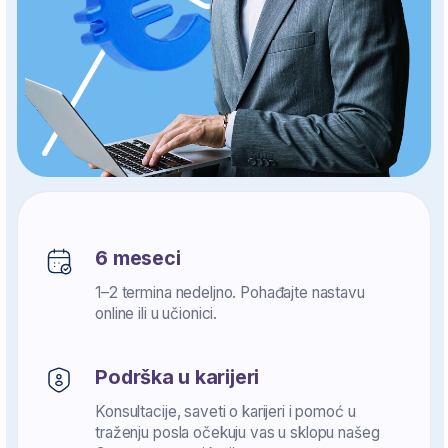
Podrška u karijeri
Konsultacije, saveti o karijeri i pomoć u
traženju posla očekuju vas u sklopu našeg
Centra za razvoj karijere.
Predavači sa bogatim iskustvom
Dobijate kontinuiranu podršku mentora i
stručnjaka.
Zvanična kvalifikacija
Steknite svetske sertifikate: Cambridge, ICM i
ICDL.
GENERACIJA:
PREOSTALIH MESTA:
2025/26.
11
13:45:10
PONUDA ISTIČE ZA: