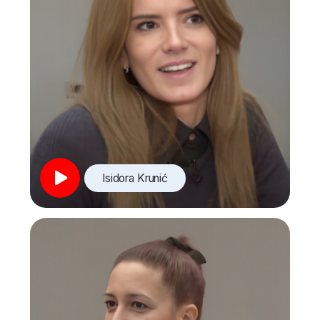
Informacione tehnologije u poslovanju,
it in business
Odnosi s javnošću
It korisničke veštine, it user skills
Završni rad, final paper
Personal Development Program