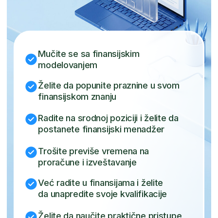
Računovođe, ekonomisti i
finansijski analitičari
Prelazak iz računovodstva u
finansijski menadžment
Učenje budžetiranja i
prognoziranja novčanog toka
Samouvereno izgradnja
finansijskih modela
Jačanje analitičkih i strateških
finansijskih veština