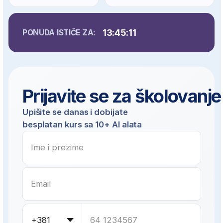
Ovaj kurs je pravi izbor
za vas ukoliko se
prepoznajete u nekoj
od sledećih situacija