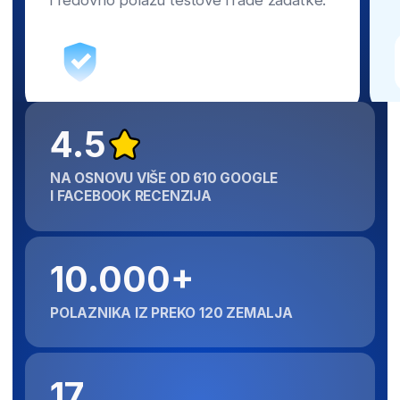
Prijavite se što pre i iskoristite snižene
školarine. Cene se uskoro povećavaju!
Zbog održavanja visokog kvaliteta
nastave, broj
mesta je strogo ograničen.
Zauzmite svoje što pre!
Rezervišite svoje mesto
Slobodnih mesta:
2