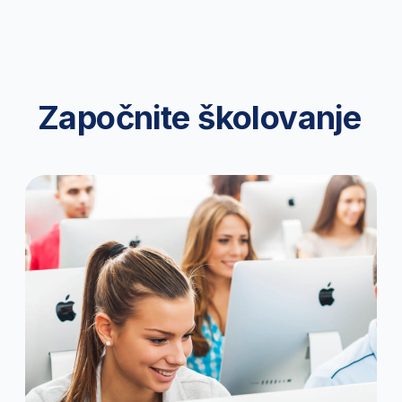
GENERACIJA USPEŠNIH POLAZNIKA
35+
ISTAKNUTIH PREDAVAČA
I POSLOVNIH STRUČNJAKA
675+
PARTNERSKIH KOMPANIJA
IZ
CELOG REGIONA
Obučavamo
profesionalce više