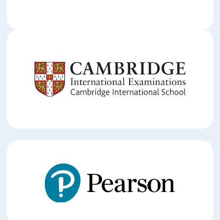
Predavanja nedeljno:
1–2
Tip:
Online nastava