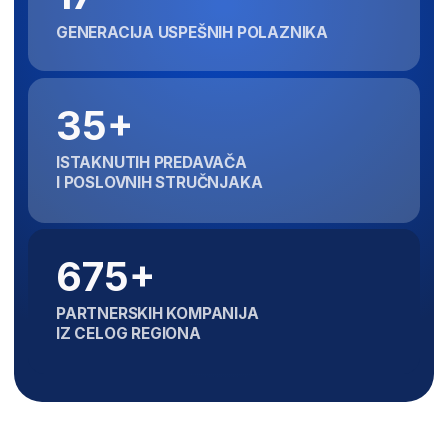
Šta kažu
naši polaznici
Aleksandar Petro
Zorana Živanović
Unapredio sam pos
Zahvaljujući programu,
i prodaju u kompanij
postala sam direktorka
radim
internacionalne škole
Stekao sam konkretn
Od apsolutnog početnika
iz određene oblasti, št
u menadžmentu došla sam do pozicije
veliki uticaj na unapre
direktora internacionalne srednje
kako privatnih, tako i
škole, gde svakodnevno primenjujem
performansi.
sva znanja koja mi je Akademija
pružila.