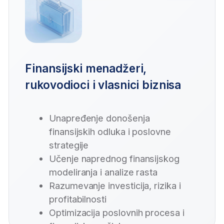
Očekuje vas 100%
praktičnog rada
sa alatima kao što je ChatGPT i 10+
najprimenljivijih AI alata koji će
vam
pomoći da vodite samostalni
biznis ili napredujete na trenutnoj
poziciji.
AI neće zameniti profesionalce – ali profesionalci koji
znaju da koriste AI biće ispred svih ostalih! Ovo je
idealna prilika da kombinovanjem stručnog znanja i AI
kompetencija dobijete prednost na tržištu rada i
izdvojite se od konkurencije.
Razmišljajte kritički
naučite da prepoznate AI ideje koje
imaju vrednost i odbacite one koje
ne daju rezultat.
Ovladajte veštinom
pisanja promptova
koji daju dobre rezultate.