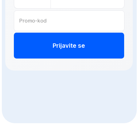
Mučite se sa finansijskim
modelovanjem
Želite da popunite praznine u svom
finansijskom znanju
Radite na srodnoj poziciji i želite da
postanete finansijski menadžer
Trošite previše vremena na
proračune i izveštavanje
Već radite u finansijama i želite
da unapredite svoje kvalifikacije
Želite da naučite praktične pristupe
od iskusnih stručnjaka
Želite da samouvereno razumete
poslovne finansije
Želite da razmišljate kao
finansijski menadžer