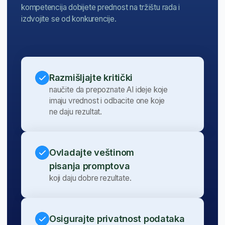
Znanja koja ćete dobiti biće
prepoznatljiva svuda u svetu,
zahvaljujući međunarodno priznatim
sertifikatima koje možete steći
besplatno nakon školovanja
na BusinessAcademy.