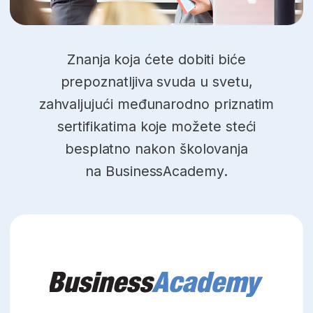
Katarina Bošković
Finansijski
menadžment – plan i
program
Trajanje:
Ukupno časova:
6 meseci
593