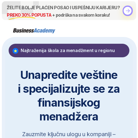
Karijera
Idealni kandidati
Akademija
Sertifikati
Utisci
ŽELITE BOLJE PLAĆEN POSAO I USPEŠNIJU KARIJERU?
Pozovite nas
PREKO 30% POPUSTA
+ podrška na svakom koraku!
Najtraženija škola za menadžment u regionu
Unapredite veštine
i specijalizujte se za
finansijskog
menadžera
Zauzmite ključnu ulogu u kompaniji –
radeći na daljinu
Savladajte praktične finansijske alate
Ojačajte strateško razmišljanje
Naučite da donosite sigurne