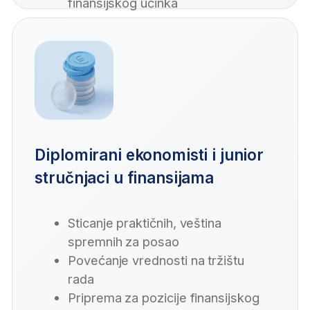
Osigurajte privatnost podataka
naučite kako bezbedno da koristite
AI alate i maksimalno zaštite
poverljive informacije.
Izgradite jedinstven
pristup u radu
prilagodite AI svom poslovanju.
Prijavite se