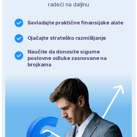
poslovne odluke zasnovane na
brojkama
6 meseci
1–2 termina nedeljno. Pohađajte nastavu
online ili u učionici.