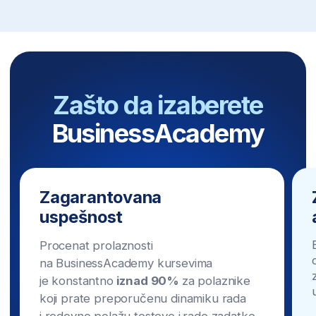
Zatražite više informacija
Mesta se brzo
popunjavaju – Upisni
rok je u toku!