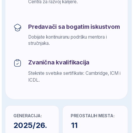
Prijavite se za školovanje
Upišite se danas i dobijate
besplatan kurs sa 10+ AI alata
Ime i prezime
Email
64 1234567
Promo-kod
Prijavite se