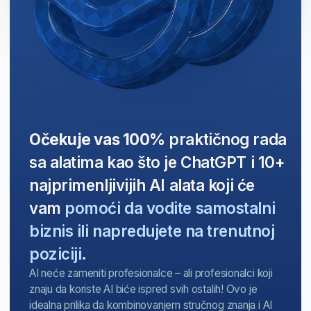
Zatražite besplatnu procenu
od stručnjaka kako biste utvrdili
da li je ovo najbolja karijera za vas
Započnite
Steknite priznati
sertifikat koji
će vas izdvojiti
od konkurencije