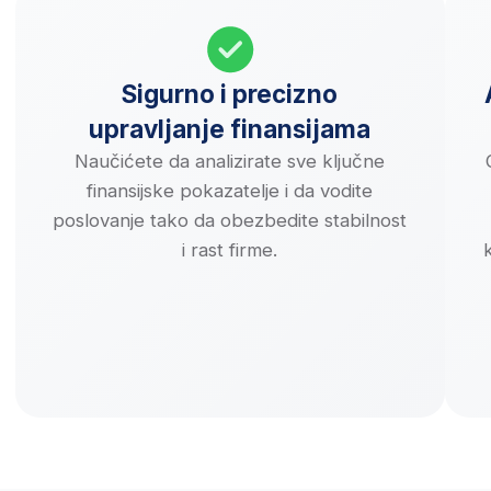
Zagarantovana
Zvanična
uspešnost
akreditacija
BusinessAcademy je zv
Procenat prolaznosti
ovlašćena od odeljenja
na BusinessAcademy kursevima
za međunarodne ispite 
je konstantno
iznad 90%
za polaznike
u
Kembridžu.
koji prate preporučenu dinamiku rada
i redovno polažu testove i
rade zadatke.
4.5
NA OSNOVU VIŠE OD 610 GOOGLE
I FACEBOOK RECENZIJA
10.000+
POLAZNIKA IZ PREKO 120 ZEMALJA
17