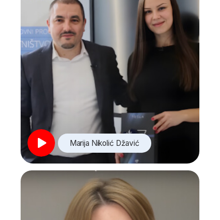
Prodaja, sales
Finansije i računovodstvo, finance and
accounting
Menadžment i poslovna organizacija,
management and business
organization
Menadžment ljudskih resursa, human
resources management
Menadžment projekata, project
management