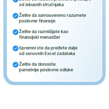
Finansijski menadžeri,
rukovodioci i vlasnici biznisa
Unapređenje donošenja
finansijskih odluka i poslovne
strategije
Učenje naprednog finansijskog
modeliranja i analize rasta
Razumevanje investicija, rizika i
profitabilnosti
Optimizacija poslovnih procesa i
finansijskog učinka
Diplomirani ekonomisti i junior
stručnjaci u finansijama