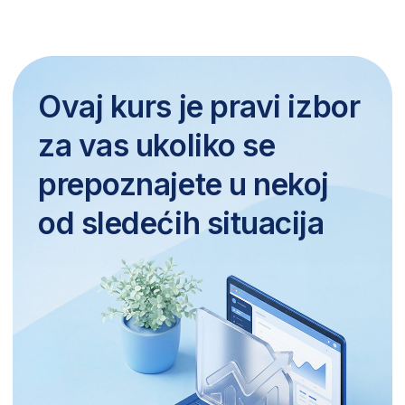
Spremni ste da pređete dalje
od osnovnih Excel zadataka
Želite da donosite
pametnije poslovne odluke
Kome je namenjen
ovaj kurs?
Finansije su temelj svakog uspešnog poslovanja.
Upravo zbog toga su stručnjaci za finansijski
menadžment neophodna karika za uspešno
poslovanje.