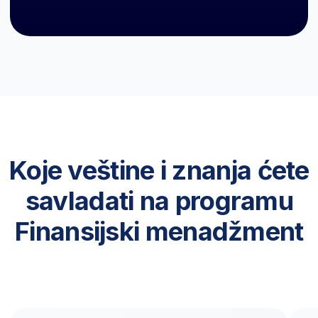
Zašto da izaberete
BusinessAcademy