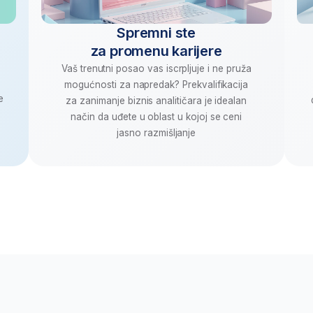
e za profesionalnu i ličnu p
 dobijate čak
32 sata AI obuke uz vođstvo mentora
, stručnj
rada
Razmišljajte kritički
Osigura
 10+