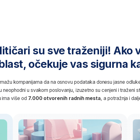
čari su sve traženiji! Ako vas za
t, očekuje vas sigurna karijera
kompanijama da na osnovu podataka donesu jasne odluke koje će ih odve
hodni u svakom poslovanju, izuzetno su cenjeni i traženi stručnjaci. Sam
še od
7.000 otvorenih radnih mesta
, a potražnja i dalje raste.
Spremni ste
Želite
za promenu karijere
u sv
Ako dolazite 
Vaš trenutni posao vas iscrpljuje i ne pruža
marketinga ili
mogućnosti za napredak? Prekvalifikacija
da napredujete i 
za zanimanje biznis analitičara je idealan
odluka, poslovn
način da uđete u oblast u kojoj se ceni
iskustvo i otv
jasno razmišljanje