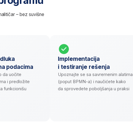
je
ka kako biste