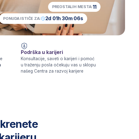
2d 01h 30m 05s
 ZA:
ka u karijeri
tacije, saveti o karijeri i pomoć
enju posla očekuju vas u sklopu
Centra za razvoj karijere
e
u
rema
ih