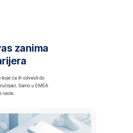
nima
sti do
o u EMEA
 da napredujete
ojoj karijeri
iz sveta finansija, HR-a,
 srodnih oblasti, ali želite
da imate uticaj na donošenje
a analiza nadograđuje vaše
ara nove karijerne prilike