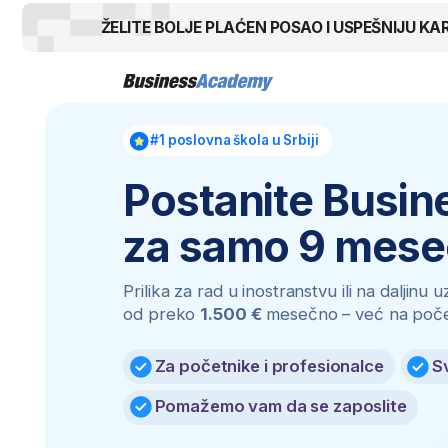
ŽELITE BOLJE PLAĆEN POSAO I USPEŠNIJU KARIJERU?
#1 poslovna škola u Srbiji
Postanite Business
za samo 9 meseci
Prilika za rad u inostranstvu ili na daljinu uz zara
od preko
1.500 €
mesečno – već na početku kar
Za početnike i profesionalce
Svetski p
Pomažemo vam da se zaposlite
Prijavite se za školovanje