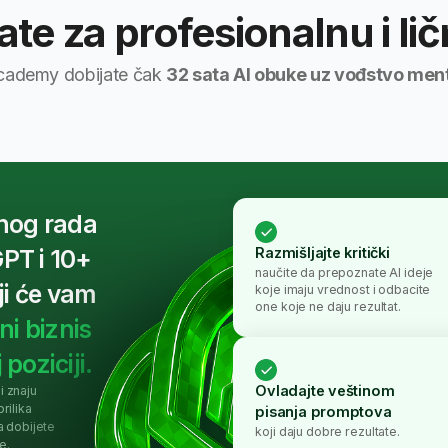
naučite da prepoznate AI ideje
podata
 vam
koje imaju vrednost i odbacite
naučite 
one koje ne daju rezultat.
koristite
znis
zaštite p
iji.
Ovladajte veštinom
pisanja promptova
Izgradi
e
koji daju dobre rezultate.
u radu
prilagodi