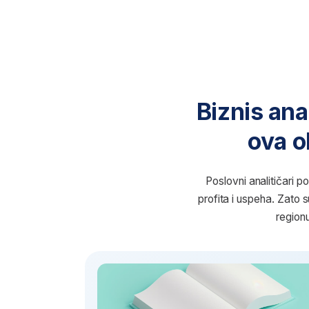
Biznis analiti
ova oblas
Poslovni analitičari pomažu 
profita i uspeha. Zato su neop
regionu ima vi
Tek započinjete karijeru
U ovoj oblasti dobićete stabilnu karijeru
sa jasnim mogućnostima napredovanja,
bez gubljenja godina u sticanju teorijskog
znanja. Za samo 9 meseci steći ćete praktične
veštine za dobijanje posla u struci