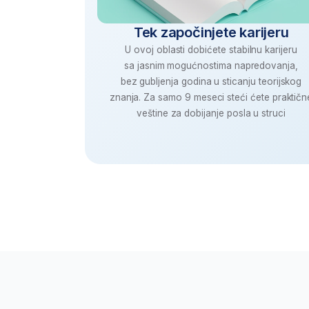
Savladajte AI alat
U okviru programa na BusinessAcademy
Očekuje vas 100%
praktičnog 
sa alatima kao što je ChatGPT i