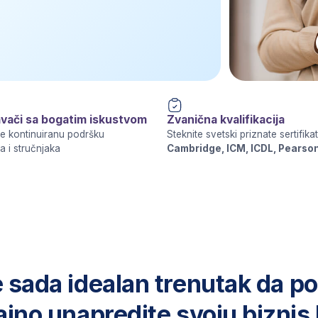
PONUDA ISTIČE
a bogatim iskustvom
Zvanična kvalifikacija
Podrš
nuiranu podršku
Steknite svetski priznate sertifikate
Konsul
njaka
Cambridge, ICM, ICDL, Pearson
u traž
našeg 
ada idealan trenutak da pokrenet
o unapredite svoju biznis karijer
nas traži one koji znaju da povežu ideje sa profitabilnim rezultatima. P
a šansa da se izborite sa konkurencijom, dođete do vodećih menadžersk
renete biznis znatno je veća ukoliko posedujete adekvatne veštine.