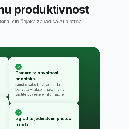
ka
kako bezbedno da
 AI alate i maksimalno
overljive informacije.
te jedinstven pristup
te AI svom poslovanju.