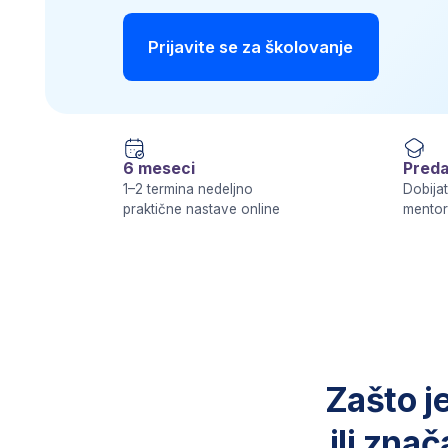
6 meseci
Predavači s
1–2 termina nedeljno
Dobijate konti
praktične nastave online
mentora i struč
Zašto je s
ili značajn
Savremeni poslovni svet da
svim istraživanjima, vaš
pozicija ili pok