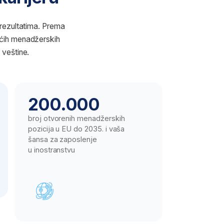
0.000
vorenih menadžerskih
a u EU do 2035. i vaša
a zaposlenje
ranstvu