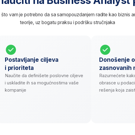
Započnite školovan
Zatražite besplatnu procenu od stručnja
utvrdili da li je ovo najbolja karijera za vas
Započnite