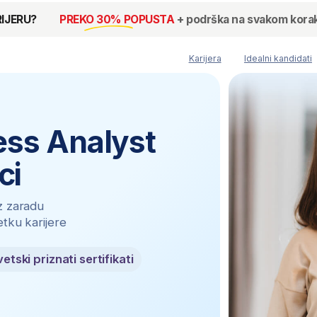
PREKO 30% POPUSTA
+ podrška na svakom koraku!
Karijera
Idealni kandidati
Sertifikati
 Analyst
du
ijere
riznati sertifikati