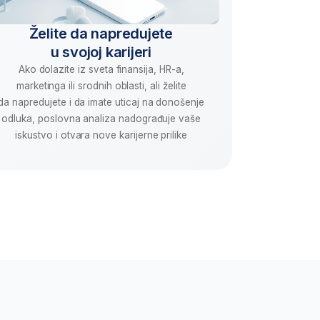
roduktivnost
aka za rad sa AI alatima.
jte privatnost