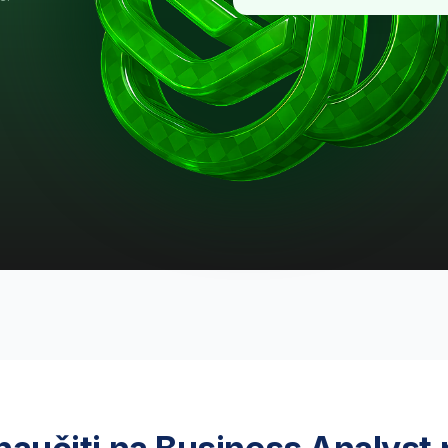
čiti na Business Analyst progr
m je potrebno da sa samopouzdanjem radite kao biznis analitičar – bez s
teorije, uz bogatu praksu i podršku stručnjaka
avljanje ciljeva
Donošenje odluka
ioriteta
zasnovanih na podacim
te da definišete poslovne ciljeve
Razumećete kako da uočite
ladite ih sa mogućnostima vaše
obrasce u podacima i predložite
anije
rešenja koja zaista funkcionišu