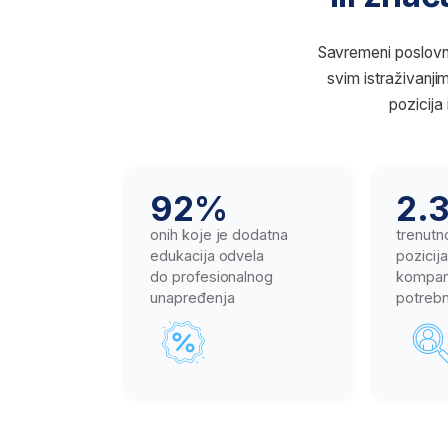
92%
2.300
onih koje je dodatna
trenutno slobod
edukacija odvela
pozicija u Srbiji
do profesionalnog
kompanijama su
unapređenja
potrebni novi st