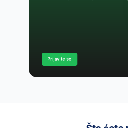
Šta ćete nau
Bez sumnje, tu je sve što va
Analiza poslovnih potreba
Post
i pr
Naučite kako da identifikujete
stvarne poslovne probleme kroz
Nauči
intervjue, ankete i posmatranje
i usk
komp