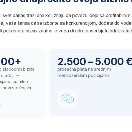
+
2.500 – 5.000 €
20
nih biznis
prosečna plata na srednjim
broj ot
 –
menadžerskim pozicijama
pozicij
 hitno
šansa z
ručnjaci
u inost