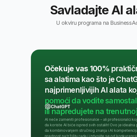
najprimenljivijih AI alata koji će
pomoći da vodite samostalni bi
ili napredujete na trenutnoj pozic
AI neće zameniti profesionalce – ali profesionalci koji znaju
da koriste AI biće ispred svih ostalih! Ovo je idealna prilika
da kombinovanjem stručnog znanja i AI kompetencija dobijet
prednost na tržištu rada i izdvojite se od konkurencije.
Prijavite se