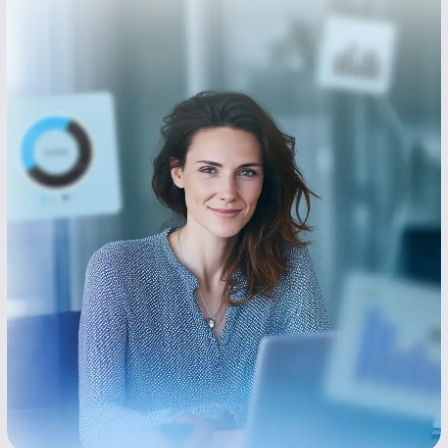
7-minutni test
Testom provjeravate jačinu svog
iskustva i poslovnog stava,
na osnovu čega možete odrediti
koliki je trenutni potencijal
za naplatu Vaših znanja i gdje
postoji prostor za napredak.